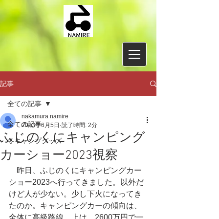
記事
全ての記事
nakamura namire
全ての記事
2023年6月5日
読了時間: 2分
ふじのくにキャンピング
冬キャンプグッズ
カーショー2023視察
　昨日、ふじのくにキャンピングカー
ショー2023へ行ってきました。以外だ
けど人が少ない。少し下火になってき
たのか。キャンピングカーの傾向は、
全体に高級路線、上は、2600万円で一